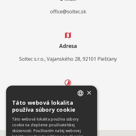
office@soltec.sk
Adresa
Soltec s.r.o., Vajanského 28, 92101 Piešťany
×
Otváracie hodiny
Táto webová lokalita
SLOVAK
8:00 – 17:00 Po – Pia
používa súbory cookie
ENGLISH
Táto webová lokalita používa súbory
cookie na zlepšenie používateľskej
skúsenosti. Používaním našej webovej