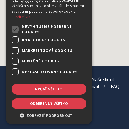
lokality vyjadrujete súhlas s používaním
všetkých súborov cookie v súlade s našimi
zásadami používania súborov cookie.
Prečítať viac
NEVYHNUTNE POTREBNÉ
COOKIES
ANALYTICKÉ COOKIES
MARKETINGOVÉ COOKIES
FUNKČNÉ COOKIES
NEKLASIFIKOVANÉ COOKIES
Úvod
Služby
O nás
Naši klienti
Kontakt
Support
Webmail
FAQ
PRIJAŤ VŠETKO
ODMIETNUŤ VŠETKO
ZOBRAZIŤ PODROBNOSTI
©
2026