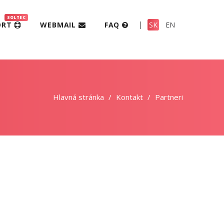
SOLTEC
|
ORT
WEBMAIL
FAQ
SK
EN
Hlavná stránka
Kontakt
Partneri